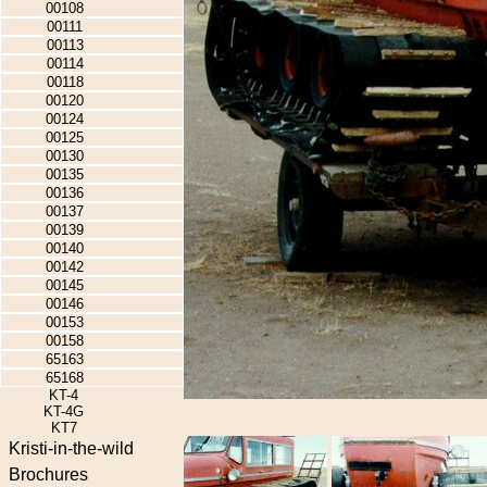
00108
00111
00113
00114
00118
00120
00124
00125
00130
00135
00136
00137
00139
00140
00142
00145
00146
00153
00158
65163
65168
KT-4
KT-4G
KT7
Kristi-in-the-wild
Brochures